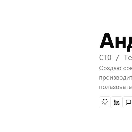
Ан
CTO / Te
Создаю со
производи
пользовате